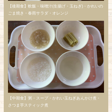
【後期食】軟飯・味噌汁(生揚げ・玉ねぎ)・かれいの
ごま焼き・春雨サラダ・オレンジ
【中期食】粥・スープ・かれい玉ねぎあんかけ煮・
さつま芋スティック煮