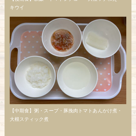
キウイ
【中期食】粥・スープ・豚挽肉トマトあんかけ煮・
大根スティック煮