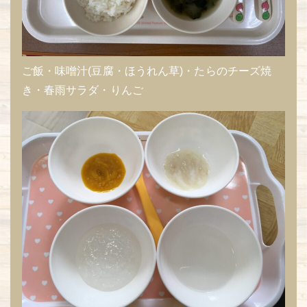
ご飯・味噌汁(豆腐・ほうれん草)・たらのチーズ焼
き・春雨サラダ・りんご