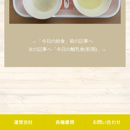
←「
今日の給食
」前の記事へ
次の記事へ「
今日の離乳食(初期)
」→
運営会社
各種書類
お問い合わせ