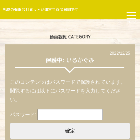
札幌の有限会社ミットが運営する保育園です
MENU
動画観覧 CATEGORY
2022/12/25
保護中: いるかぐみ
このコンテンツはパスワードで保護されています。
閲覧するには以下にパスワードを入力してくださ
い。
パスワード: