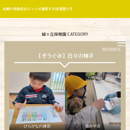
札幌の有限会社ミットが運営する保育園です
緑ヶ丘保育園 CATEGORY
MENU
2023/08/31
【ぞうぐみ】日々の様子
ひらがなの練習
園外学習