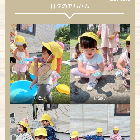
日々のアルバム
水遊び
砂遊び