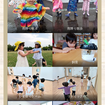
雨降り散歩
雨降り散歩
飼育
いす取りゲーム
リトミック