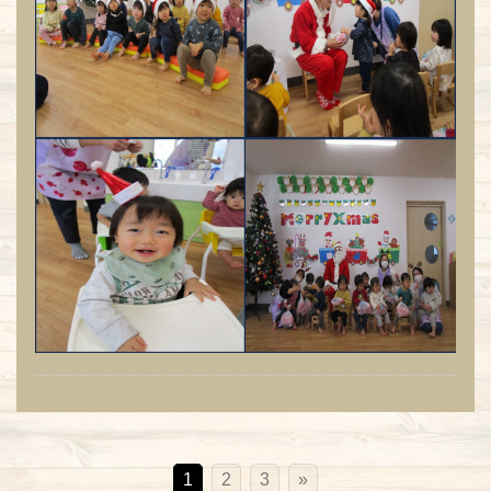
1
2
3
»